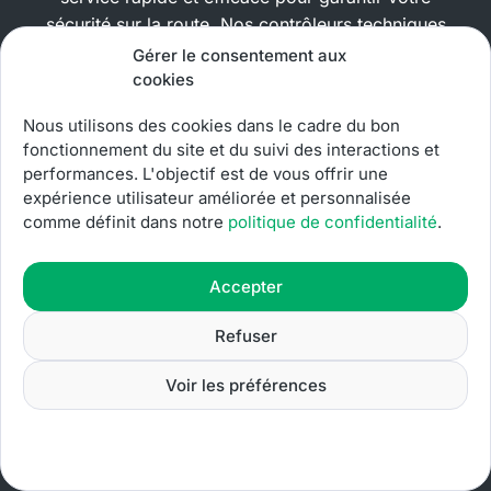
sécurité sur la route. Nos contrôleurs techniques
qualifiés utilisent des équipements de pointe pour
Gérer le consentement aux
une évaluation précise de votre véhicule. Profitez
cookies
d’un service clientèle attentif et personnalisé, où vos
Nous utilisons des cookies dans le cadre du bon
besoins sont notre priorité. Chez Sécuritest, nous
fonctionnement du site et du suivi des interactions et
faisons de votre satisfaction notre mission. Confiez-
performances. L'objectif est de vous offrir une
nous votre contrôle technique et conduisez l’esprit
expérience utilisateur améliorée et personnalisée
tranquille.
comme définit dans notre
politique de confidentialité
.
Prendre rendez-vous
Accepter
Refuser
04 95 043 043
Voir les préférences
Centres