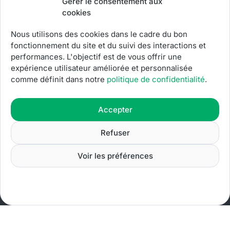
Gérer le consentement aux
cookies
Arrondissements
Nous utilisons des cookies dans le cadre du bon
fonctionnement du site et du suivi des interactions et
Contrôle technique Marseille 13016
performances. L'objectif est de vous offrir une
expérience utilisateur améliorée et personnalisée
comme définit dans notre
politique de confidentialité
.
Contrôle technique Marseille 13015
Contrôle technique Marseille 13014
Accepter
Contrôle technique Marseille 13003
Refuser
Contrôle technique Marseille 13002
Voir les préférences
© 2026 • Tous droits réservés.
Réalisation : Yalpel.fr