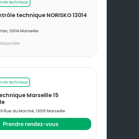
trole technique
ntrôle technique NORISKO 13014
rlan, 13014 Marseille
disponible
trole technique
echnique Marseille 15
le
29 Rue du Marché, 13015 Marseille
Prendre rendez-vous