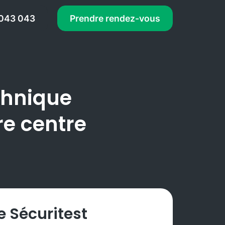
 043 043
Prendre rendez-vous
chnique
re centre
 Sécuritest