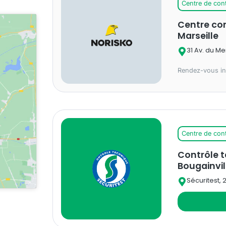
Centre de con
Centre co
Marseille
31 Av. du Me
Rendez-vous in
Centre de con
Contrôle t
Bougainvil
Sécuritest, 