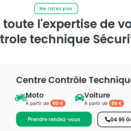
Ne ratez pas
 toute l'expertise de v
trole technique Sécuri
Centre Contrôle Techniqu
Moto
Voiture
À partir de
60 €
À partir de
69 €
Prendre rendez-vous
04 95 0