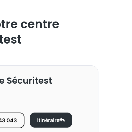
otre centre
test
e Sécuritest
Itinéraire
43 043